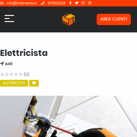
info@intervento.it
0171502229
AREA CLIENTI
Elettricista
Asti
(0)
ELETTRICISTA