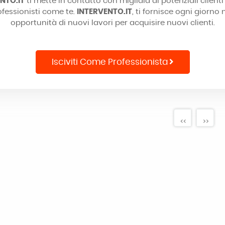
NTO.IT
ti mette in contatto con migliaia di potenziali clienti
ofessionisti come te.
INTERVENTO.IT
, ti fornisce ogni giorno
opportunità di nuovi lavori per acquisire nuovi clienti.
Isciviti Come Professionista
<<
>>