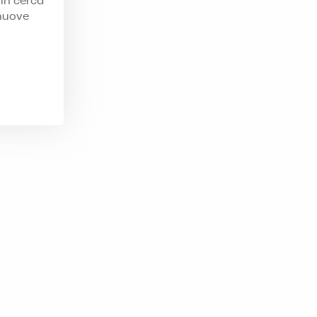
 in cerca
 nuove