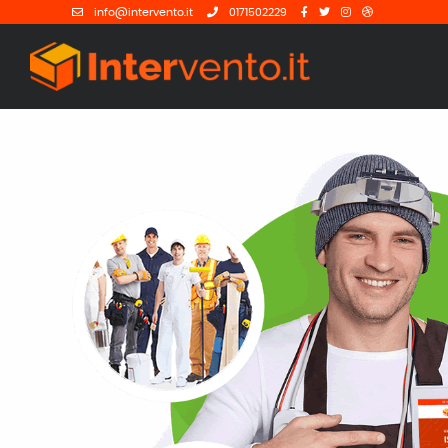
info@intervento.it
0171502229