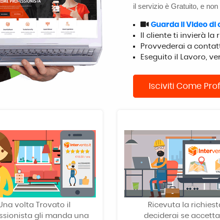
il servizio è Gratuito, e non
Guarda il Video d
Il cliente ti invierà la
Provvederai a contatt
Eseguito il Lavoro, ve
Isciviti Come Pro
Una volta Trovato il
Ricevuta la richiest
ssionista gli manda una
deciderai se accetta