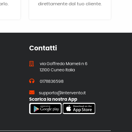
rlo.
direttamente dal tuo cliente.
Contatti
via Goffredo Mameli n 6
12100 Cuneo Italia
01711836598
supporto@intervento.it
Scarica la nostra App