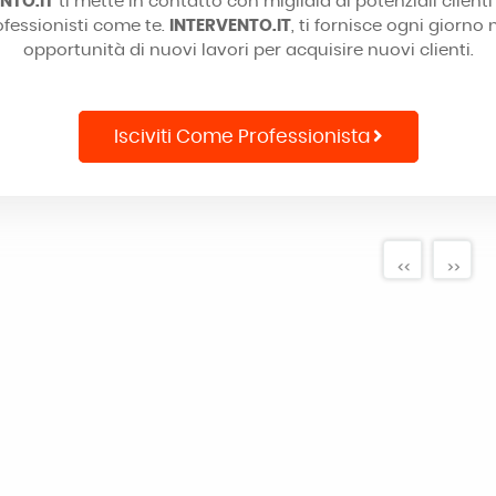
NTO.IT
ti mette in contatto con migliaia di potenziali clienti
ofessionisti come te.
INTERVENTO.IT
, ti fornisce ogni giorno
opportunità di nuovi lavori per acquisire nuovi clienti.
Isciviti Come Professionista
<<
>>