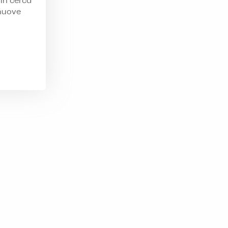
 in cerca
 nuove